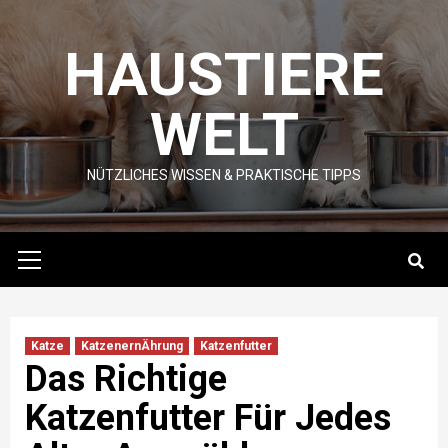
Skip
to
HAUSTIERE
content
WELT
NÜTZLICHES WISSEN & PRAKTISCHE TIPPS
Primary
Menu
Katze
KatzenernÄhrung
Katzenfutter
Das Richtige
Katzenfutter Für Jedes