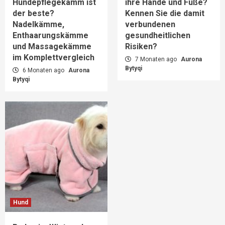
Hundepflegekamm ist
ihre Hände und Füße?
der beste?
Kennen Sie die damit
Nadelkämme,
verbundenen
Enthaarungskämme
gesundheitlichen
und Massagekämme
Risiken?
im Komplettvergleich
7 Monaten ago
Aurona
Bytyqi
6 Monaten ago
Aurona
Bytyqi
Hund