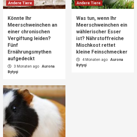
Andere Tiere
Andere Tiere
Könnte Ihr
Was tun, wenn Ihr
Meerschweinchen an
Meerschweinchen ein
einer chronischen
wählerischer Esser
Vergiftung leiden?
ist? Nährstoffreiche
Fünf
Mischkost rettet
Ernährungsmythen
kleine Feinschmecker
aufgedeckt
4 Monaten ago
Aurona
Bytyqi
3 Monaten ago
Aurona
Bytyqi