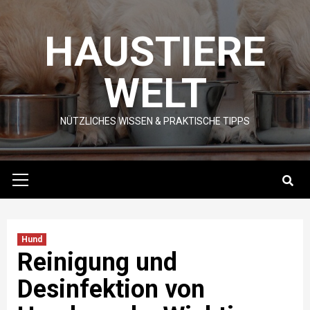
Skip
to
HAUSTIERE
content
WELT
NÜTZLICHES WISSEN & PRAKTISCHE TIPPS
Primary
Menu
Hund
Reinigung und
Desinfektion von