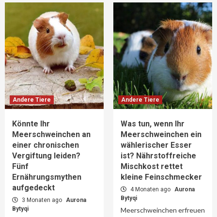
Andere Tiere
Andere Tiere
Könnte Ihr
Was tun, wenn Ihr
Meerschweinchen an
Meerschweinchen ein
einer chronischen
wählerischer Esser
Vergiftung leiden?
ist? Nährstoffreiche
Fünf
Mischkost rettet
Ernährungsmythen
kleine Feinschmecker
aufgedeckt
4 Monaten ago
Aurona
Bytyqi
3 Monaten ago
Aurona
Bytyqi
Meerschweinchen erfreuen