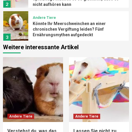
2
nicht aufhören kann
Andere Tiere
Könnte Ihr Meerschweinchen an einer
chronischen Vergiftung leiden? Fünf
Ernährungsmythen aufgedeckt
3
Weitere interessante Artikel
Andere Tiere
Was tun, wenn Ihr Meerschweinchen ein
wählerischer Esser ist? Nährstoffreiche
Mischkost rettet kleine Feinschmecker
4
Andere Tiere
Eine komplette Anleitung für Anfänger zur
Meerschweinchenhaltung: Vom Nest bis zum
Spielzeug ist alles auf einmal fertig!
5
Andere Tiere
Andere Tiere
Andere Tiere
Verstehst du, was das Meerschweinchen
Verstehst du, was das
Lassen Sie nicht zu,
sagt? Ihre „soziale Sprache“ ist so reich