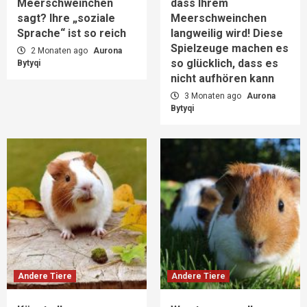
Meerschweinchen
dass Ihrem
sagt? Ihre „soziale
Meerschweinchen
Sprache“ ist so reich
langweilig wird! Diese
Spielzeuge machen es
2 Monaten ago
Aurona
so glücklich, dass es
Bytyqi
nicht aufhören kann
3 Monaten ago
Aurona
Bytyqi
Andere Tiere
Andere Tiere