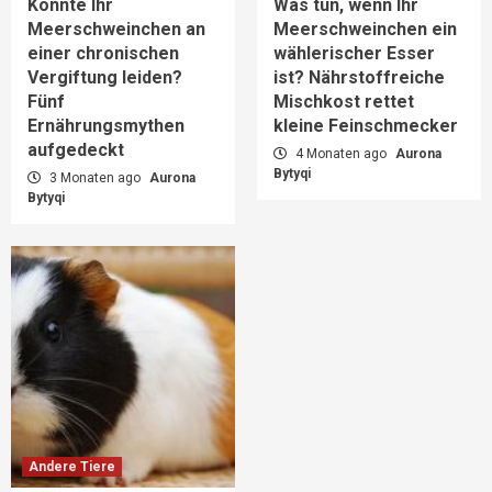
Könnte Ihr
Was tun, wenn Ihr
Meerschweinchen an
Meerschweinchen ein
einer chronischen
wählerischer Esser
Vergiftung leiden?
ist? Nährstoffreiche
Fünf
Mischkost rettet
Ernährungsmythen
kleine Feinschmecker
aufgedeckt
4 Monaten ago
Aurona
Bytyqi
3 Monaten ago
Aurona
Bytyqi
Andere Tiere