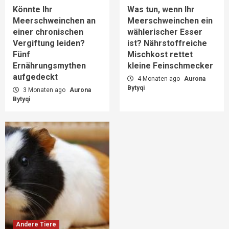
Spielzeug ist alles auf einmal fertig!
5
Könnte Ihr
Was tun, wenn Ihr
Meerschweinchen an
Meerschweinchen ein
einer chronischen
wählerischer Esser
Vergiftung leiden?
ist? Nährstoffreiche
Fünf
Mischkost rettet
Ernährungsmythen
kleine Feinschmecker
aufgedeckt
4 Monaten ago
Aurona
Bytyqi
3 Monaten ago
Aurona
Bytyqi
Andere Tiere