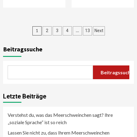
Seitennummerierung
1
…
2
3
4
13
Next
der
Beitragssuche
Beiträge
Beitragssuche
Letzte Beiträge
Verstehst du, was das Meerschweinchen sagt? Ihre
„soziale Sprache“ ist so reich
Lassen Sie nicht zu, dass Ihrem Meerschweinchen