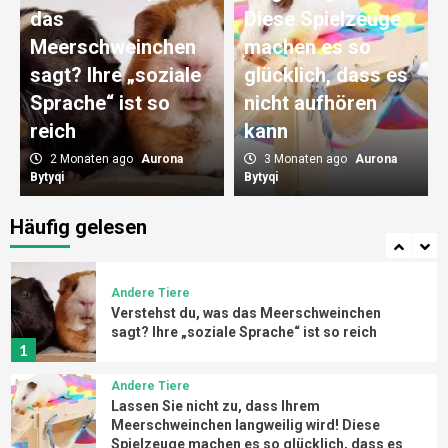
Ernährungsmythen aufgedeckt
3
das
Diese Spielzeuge
Meerschweinchen
machen es so
Andere Tiere
sagt? Ihre „soziale
glücklich, dass es
Was tun, wenn Ihr Meerschweinchen ein
wählerischer Esser ist? Nährstoffreiche
Sprache“ ist so
nicht aufhören
Mischkost rettet kleine Feinschmecker
4
reich
kann
2 Monaten ago
Aurona
3 Monaten ago
Aurona
Andere Tiere
Bytyqi
Bytyqi
Eine komplette Anleitung für Anfänger zur
Meerschweinchenhaltung: Vom Nest bis zum
Häufig gelesen
Spielzeug ist alles auf einmal fertig!
5
Andere Tiere
Verstehst du, was das Meerschweinchen
sagt? Ihre „soziale Sprache“ ist so reich
1
Andere Tiere
Lassen Sie nicht zu, dass Ihrem
Meerschweinchen langweilig wird! Diese
Spielzeuge machen es so glücklich, dass es