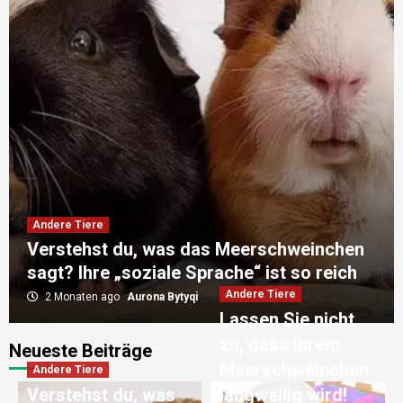
Andere Tiere
Verstehst du, was das Meerschweinchen
sagt? Ihre „soziale Sprache“ ist so reich
Andere Tiere
2 Monaten ago
Aurona Bytyqi
Lassen Sie nicht
zu, dass Ihrem
Neueste Beiträge
Andere Tiere
Meerschweinchen
Andere Tiere
Könnte Ihr Meerschweinchen an einer
chronischen Vergiftung leiden? Fünf
Verstehst du, was
langweilig wird!