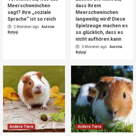
1
Meerschweinchen
dass Ihrem
sagt? Ihre „soziale
Meerschweinchen
Andere Tiere
Sprache“ ist so reich
langweilig wird! Diese
Lassen Sie nicht zu, dass Ihrem
Spielzeuge machen es
2 Monaten ago
Meerschweinchen langweilig wird! Diese
Aurona
so glücklich, dass es
Bytyqi
Spielzeuge machen es so glücklich, dass es
2
nicht aufhören kann
nicht aufhören kann
3 Monaten ago
Aurona
Andere Tiere
Bytyqi
Könnte Ihr Meerschweinchen an einer
chronischen Vergiftung leiden? Fünf
Ernährungsmythen aufgedeckt
3
Andere Tiere
Was tun, wenn Ihr Meerschweinchen ein
wählerischer Esser ist? Nährstoffreiche
Mischkost rettet kleine Feinschmecker
4
Andere Tiere
Eine komplette Anleitung für Anfänger zur
Andere Tiere
Andere Tiere
Meerschweinchenhaltung: Vom Nest bis zum