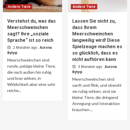
Andere Tiere
Andere Tiere
Verstehst du, was das
Lassen Sie nicht zu,
Meerschweinchen
dass Ihrem
sagt? Ihre „soziale
Meerschweinchen
Sprache“ ist so reich
langweilig wird! Diese
Spielzeuge machen es
2 Monaten ago
Aurona
so glücklich, dass es
Bytyqi
nicht aufhören kann
Meerschweinchen sind
runde, pelzige kleine Tiere,
3 Monaten ago
Aurona
die nach außen hin ruhig
Bytyqi
und brav wirken, in
Meerschweinchen sind
Wirklichkeit aber eine sehr
sanft und flink, und obwohl
reiche...
sie ruhig wirken, sind sie
kleine Tiere, die dringend
Anregung und Interaktion
brauchen....