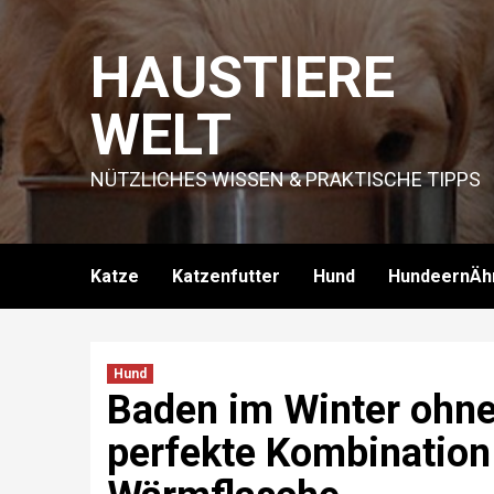
Skip
to
HAUSTIERE
content
WELT
NÜTZLICHES WISSEN & PRAKTISCHE TIPPS
Katze
Katzenfutter
Hund
HundeernÄh
Hund
Baden im Winter ohne 
perfekte Kombinatio