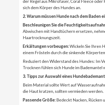
der Regel aus Mikrofaser, Coral Fleece oder
sich dem Körper des Hundes an.
2. Warum m
üssen Hunde nach dem Baden e
Beschleunigen Sie die Feuchtigkeitsaufna
Abwischen mit Handtüchern ersetzen, nehmen
Haartrocknungszeit.
Erkältungen vorbeugen:
Wickeln Sie Ihren 
einem Frösteln durch die sinkende Körperte
Reduziert den Widerstand des Hundes: Im Ver
Trocknen fühlen sich Hunde im Bademantel wo
3. Tipps zur Auswahl eines Hundebademant
Beim Material sollte Wert auf Wasseraufnah
die Haut kratzen, sollten vermieden werden.
Passende Größe:
Bedeckt Nacken, Rücken und