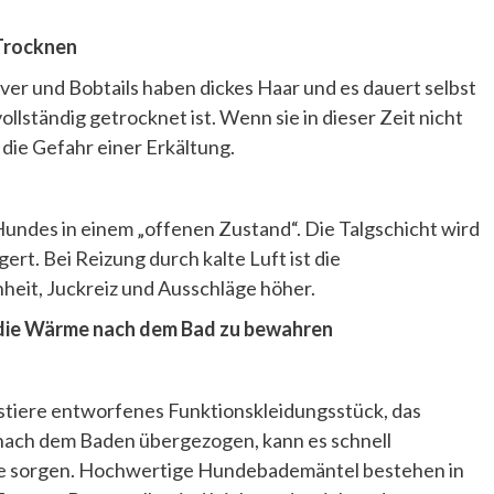
Trocknen
r und Bobtails haben dickes Haar und es dauert selbst
ollständig getrocknet ist. Wenn sie in dieser Zeit nicht
die Gefahr einer Erkältung.
undes in einem „offenen Zustand“. Die Talgschicht wird
. Bei Reizung durch kalte Luft ist die
heit, Juckreiz und Ausschläge höher.
m die Wärme nach dem Bad zu bewahren
austiere entworfenes Funktionskleidungsstück, das
ach dem Baden übergezogen, kann es schnell
me sorgen. Hochwertige Hundebademäntel bestehen in