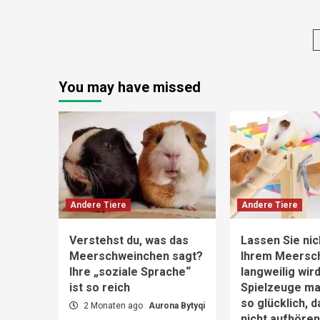
You may have missed
Andere Tiere
Andere Tiere
Verstehst du, was das
Lassen Sie nic
Meerschweinchen sagt?
Ihrem Meersc
Ihre „soziale Sprache“
langweilig wir
ist so reich
Spielzeuge m
so glücklich, 
2 Monaten ago
Aurona Bytyqi
nicht aufhöre