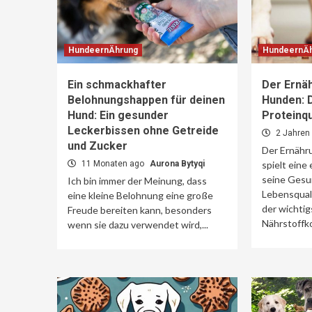
HundeernÄhrung
HundeernÄ
Ein schmackhafter
Der Ernä
Belohnungshappen für deinen
Hunden: 
Hund: Ein gesunder
Proteinqu
Leckerbissen ohne Getreide
2 Jahren
und Zucker
Der Ernähr
11 Monaten ago
Aurona Bytyqi
spielt eine
seine Gesu
Ich bin immer der Meinung, dass
Lebensquali
eine kleine Belohnung eine große
der wichti
Freude bereiten kann, besonders
Nährstoffko
wenn sie dazu verwendet wird,...