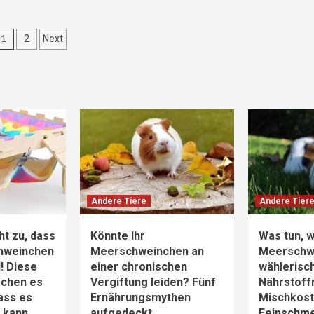
Seitennummerierung
1
2
Next
der
Beiträge
Andere Tiere
Andere Tier
ht zu, dass
Könnte Ihr
Was tun, w
hweinchen
Meerschweinchen an
Meerschw
d! Diese
einer chronischen
wählerisch
achen es
Vergiftung leiden? Fünf
Nährstoff
dass es
Ernährungsmythen
Mischkost 
n kann
aufgedeckt
Feinschm