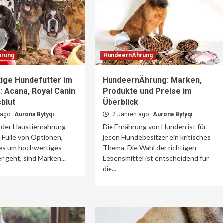
hrung
HundeernÄhrung
ige Hundefutter im
HundeernÄhrung: Marken,
: Acana, Royal Canin
Produkte und Preise im
blut
Überblick
 ago
Aurona Bytyqi
2 Jahren ago
Aurona Bytyqi
t der Haustiernahrung
Die Ernährung von Hunden ist für
e Fülle von Optionen,
jeden Hundebesitzer ein kritisches
es um hochwertiges
Thema. Die Wahl der richtigen
 geht, sind Marken...
Lebensmittel ist entscheidend für
die...