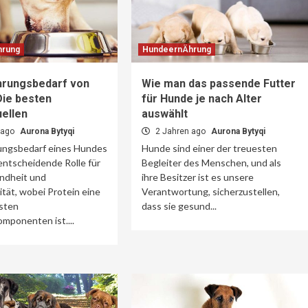
hrung
HundeernÄhrung
hrungsbedarf von
Wie man das passende Futter
Die besten
für Hunde je nach Alter
ellen
auswählt
 ago
Aurona Bytyqi
2 Jahren ago
Aurona Bytyqi
ungsbedarf eines Hundes
Hunde sind einer der treuesten
 entscheidende Rolle für
Begleiter des Menschen, und als
ndheit und
ihre Besitzer ist es unsere
tät, wobei Protein eine
Verantwortung, sicherzustellen,
gsten
dass sie gesund...
mponenten ist....