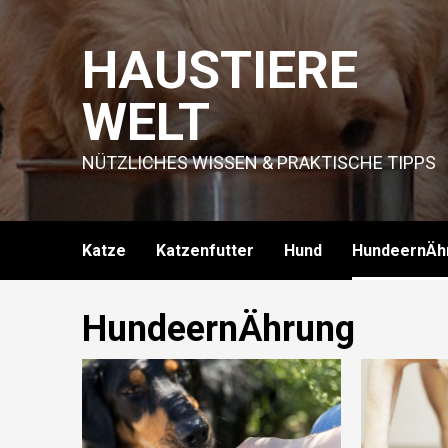
Skip
to
HAUSTIERE
content
WELT
NÜTZLICHES WISSEN & PRAKTISCHE TIPPS
Katze
Katzenfutter
Hund
HundeernÄh
HundeernÄhrung