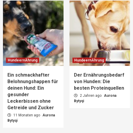
HundeernÄhrung
HundeernÄhrung
Ein schmackhafter
Der Ernährungsbedarf
Belohnungshappen für
von Hunden: Die
deinen Hund: Ein
besten Proteinquellen
gesunder
2 Jahren ago
Aurona
Leckerbissen ohne
Bytyqi
Getreide und Zucker
11 Monaten ago
Aurona
Bytyqi