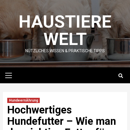
Skip
to
HAUSTIERE
content
WELT
NÜTZLICHES WISSEN & PRAKTISCHE TIPPS
Primary
Menu
HundeernÄhrung
Hochwertiges
Hundefutter – Wie man