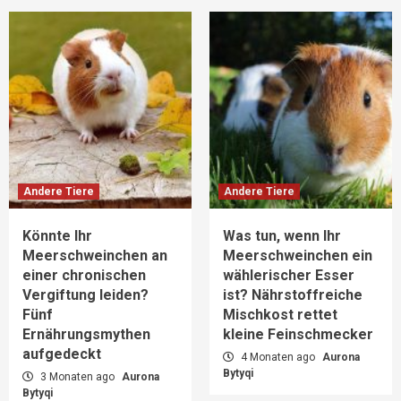
Andere Tiere
Andere Tiere
Könnte Ihr
Was tun, wenn Ihr
Meerschweinchen an
Meerschweinchen ein
einer chronischen
wählerischer Esser
Vergiftung leiden?
ist? Nährstoffreiche
Fünf
Mischkost rettet
Ernährungsmythen
kleine Feinschmecker
aufgedeckt
4 Monaten ago
Aurona
Bytyqi
3 Monaten ago
Aurona
Bytyqi