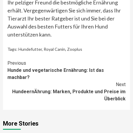
Ihr pelziger Freund die bestmögliche Ernährung
erhält. Vergegenwärtigen Sie sich immer, dass Ihr
Tierarzt Ihr bester Ratgeber ist und Sie bei der
Auswahl des besten Futters für Ihren Hund
unterstützen kann.
Tags:
Hundefutter
,
Royal Canin
,
Zooplus
Continue
Previous
Hunde und vegetarische Ernährung: Ist das
Reading
machbar?
Next
HundeernÄhrung: Marken, Produkte und Preise im
Überblick
More Stories