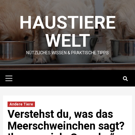
Skip
to
HAUSTIERE
content
WELT
NÜTZLICHES WISSEN & PRAKTISCHE TIPPS
Primary
Menu
Andere Tiere
Verstehst du, was das
Meerschweinchen sagt?