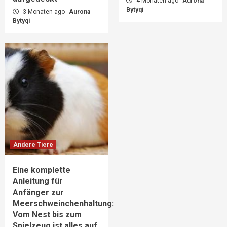
4 Monaten ago
Aurona
Bytyqi
3 Monaten ago
Aurona
Bytyqi
Andere Tiere
Eine komplette
Anleitung für
Anfänger zur
Meerschweinchenhaltung:
Vom Nest bis zum
Spielzeug ist alles auf