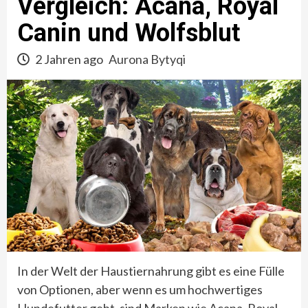
Vergleich: Acana, Royal
Canin und Wolfsblut
2 Jahren ago
Aurona Bytyqi
In der Welt der Haustiernahrung gibt es eine Fülle
von Optionen, aber wenn es um hochwertiges
Hundefutter geht, sind Marken wie Acana, Royal