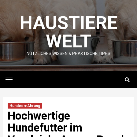
Skip
to
HAUSTIERE
content
WELT
NÜTZLICHES WISSEN & PRAKTISCHE TIPPS
Primary
Menu
HundeernÄhrung
Hochwertige
Hundefutter im