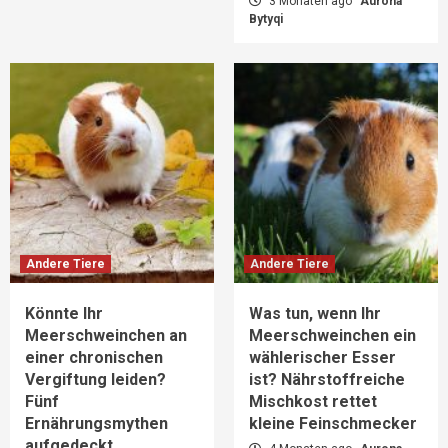
3 Monaten ago
Aurona
Bytyqi
Andere Tiere
Andere Tiere
Könnte Ihr
Was tun, wenn Ihr
Meerschweinchen an
Meerschweinchen ein
einer chronischen
wählerischer Esser
Vergiftung leiden?
ist? Nährstoffreiche
Fünf
Mischkost rettet
Ernährungsmythen
kleine Feinschmecker
aufgedeckt