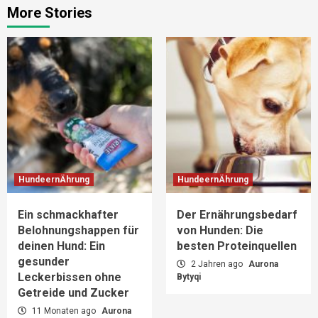
More Stories
HundeernÄhrung
HundeernÄhrung
Ein schmackhafter
Der Ernährungsbedarf
Belohnungshappen für
von Hunden: Die
deinen Hund: Ein
besten Proteinquellen
gesunder
2 Jahren ago
Aurona
Leckerbissen ohne
Bytyqi
Getreide und Zucker
11 Monaten ago
Aurona