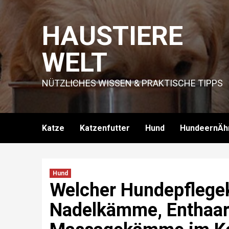
Skip
to
HAUSTIERE
content
WELT
NÜTZLICHES WISSEN & PRAKTISCHE TIPPS
Katze
Katzenfutter
Hund
HundeernÄh
Hund
Welcher Hundepflege
Nadelkämme, Enthaa