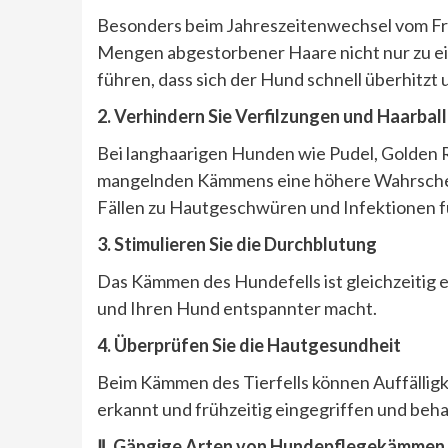
Besonders beim Jahreszeitenwechsel vom Fr
Mengen abgestorbener Haare nicht nur zu e
führen, dass sich der Hund schnell überhitz
2. Verhindern Sie Verfilzungen und Haarbal
Bei langhaarigen Hunden wie Pudel, Golden R
mangelnden Kämmens eine höhere Wahrscheinl
Fällen zu Hautgeschwüren und Infektionen f
3. Stimulieren Sie die Durchblutung
Das Kämmen des Hundefells ist gleichzeitig 
und Ihren Hund entspannter macht.
4. Überpr
üfen Sie die Hautgesundheit
Beim Kämmen des Tierfells können Auffälligk
erkannt und frühzeitig eingegriffen und beh
Ⅱ. Gängige Arten von Hundepflegekämmen