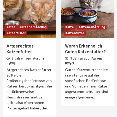
Katze
KatzenernÄhrung
Katze
KatzenernÄhrung
Katzenfutter
Katzenfutter
Artgerechtes
Woran Erkenne Ich
Katzenfutter
Gutes Katzenfutter?
3 Jahren ago
Aurona
3 Jahren ago
Aurona
Bytyqi
Bytyqi
Artgerechtes Katzenfutter
Gutes Katzenfutter sollte
sollte die
in erster Linie auf die
Ernährungsbedürfnisse von
spezifischen Bedürfnisse
Katzen berücksichtigen, die
und Vorlieben Ihrer Katze
natürlicherweise
abgestimmt sein. Hier sind
Fleischfresser sind. Es
einige allgemeine...
sollte also einen hohen
Proteingehalt haben, der...