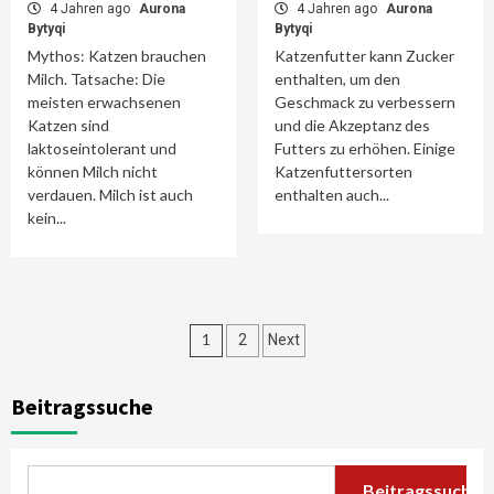
4 Jahren ago
Aurona
4 Jahren ago
Aurona
Bytyqi
Bytyqi
Mythos: Katzen brauchen
Katzenfutter kann Zucker
Milch. Tatsache: Die
enthalten, um den
meisten erwachsenen
Geschmack zu verbessern
Katzen sind
und die Akzeptanz des
laktoseintolerant und
Futters zu erhöhen. Einige
können Milch nicht
Katzenfuttersorten
verdauen. Milch ist auch
enthalten auch...
kein...
Seitennummerieru
1
2
Next
der
Beitragssuche
Beiträge
Beitragssuche