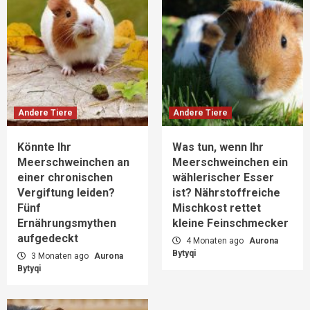
Andere Tiere
Andere Tiere
Könnte Ihr
Was tun, wenn Ihr
Meerschweinchen an
Meerschweinchen ein
einer chronischen
wählerischer Esser
Vergiftung leiden?
ist? Nährstoffreiche
Fünf
Mischkost rettet
Ernährungsmythen
kleine Feinschmecker
aufgedeckt
4 Monaten ago
Aurona
Bytyqi
3 Monaten ago
Aurona
Bytyqi