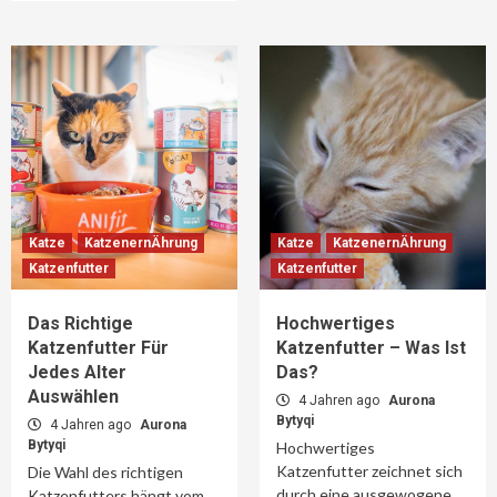
Katze
KatzenernÄhrung
Katze
KatzenernÄhrung
Katzenfutter
Katzenfutter
Das Richtige
Hochwertiges
Katzenfutter Für
Katzenfutter – Was Ist
Jedes Alter
Das?
Auswählen
4 Jahren ago
Aurona
Bytyqi
4 Jahren ago
Aurona
Bytyqi
Hochwertiges
Katzenfutter zeichnet sich
Die Wahl des richtigen
durch eine ausgewogene
Katzenfutters hängt vom