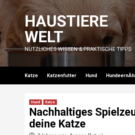
Skip
to
HAUSTIERE
content
WELT
NÜTZLICHES WISSEN & PRAKTISCHE TIPPS
Katze
Katzenfutter
Hund
HundeernÄh
Hund
Katze
Nachhaltiges Spielze
deine Katze