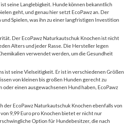
ist seine Langlebigkeit. Hunde können bekanntlich
ielen geht, und genau hier setzt EcoPawz an. Der
nd Spielen, was ihn zu einer langfristigen Investition
iorität. Der EcoPawz Naturkautschuk Knochen ist nicht
eden Alters und jeder Rasse. Die Hersteller legen
 Chemikalien verwendet werden, um die Gesundheit
ist seine Vielseitigkeit. Er ist in verschiedenen Größen
nissen von kleinen bis großen Hunden gerecht zu
lpen oder einen ausgewachsenen Hund haben, EcoPawz
sich der EcoPawz Naturkautschuk Knochen ebenfalls von
 von 9,99 Euro pro Knochen bietet er nicht nur
rschwingliche Option für Hundebesitzer, die nach