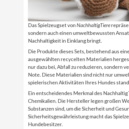
Das Spielzeugset von
NachhaltigTiere
repräsen
sondern auch einen umweltbewussten Ansatz,
Nachhaltigkeit in Einklang bringt.
Die Produkte dieses Sets, bestehend aus eine
ausgewählten recycelten Materialien hergeste
nur dazu bei, Abfall zu reduzieren, sondern 
Note. Diese Materialien sind nicht nur umwe
spielerischen Aktivitäten Ihres Hundes stan
Ein entscheidendes Merkmal des NachhaltigTi
Chemikalien. Die Hersteller legen großen Wer
Substanzen sind, um die Sicherheit und Gesu
Sicherheitsgewährleistung macht das Spielz
Hundebesitzer.