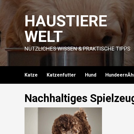
Skip
to
HAUSTIERE
content
WELT
NÜTZLICHES WISSEN & PRAKTISCHE TIPPS
Katze
Katzenfutter
Hund
HundeernÄh
Nachhaltiges Spielzeu