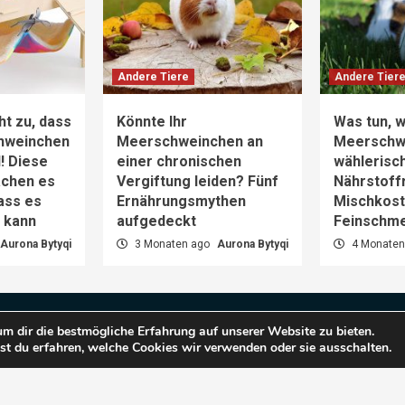
Andere Tiere
Andere Tier
ht zu, dass
Könnte Ihr
Was tun, w
hweinchen
Meerschweinchen an
Meerschw
d! Diese
einer chronischen
wählerisch
achen es
Vergiftung leiden? Fünf
Nährstoff
dass es
Ernährungsmythen
Mischkost 
n kann
aufgedeckt
Feinschm
Aurona Bytyqi
3 Monaten ago
Aurona Bytyqi
4 Monaten
m dir die bestmögliche Erfahrung auf unserer Website zu bieten.
t du erfahren, welche Cookies wir verwenden oder sie ausschalten.
pyright © 2025 Haustiere Welt.
|
CoverNews
by AF them