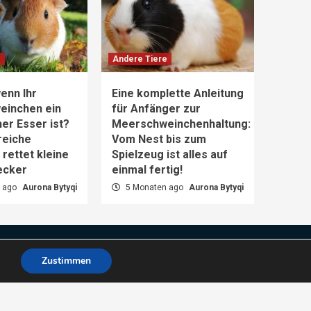
e
Andere Tiere
enn Ihr
Eine komplette Anleitung
einchen ein
für Anfänger zur
er Esser ist?
Meerschweinchenhaltung:
reiche
Vom Nest bis zum
rettet kleine
Spielzeug ist alles auf
ecker
einmal fertig!
 ago
Aurona Bytyqi
5 Monaten ago
Aurona Bytyqi
Zustimmen
es.