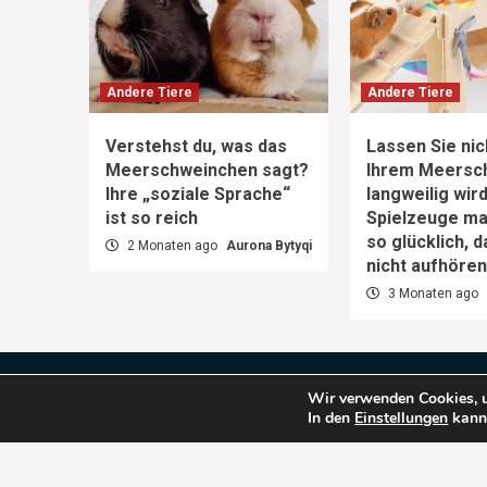
Andere Tiere
Andere Tiere
Verstehst du, was das
Lassen Sie nic
Meerschweinchen sagt?
Ihrem Meersc
Ihre „soziale Sprache“
langweilig wir
ist so reich
Spielzeuge m
so glücklich, 
2 Monaten ago
Aurona Bytyqi
nicht aufhöre
3 Monaten ago
Impressum
Datenschutz
Wir verwenden Cookies, u
In den
Einstellungen
kanns
Co