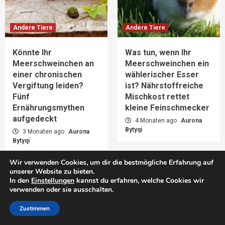
Andere Tiere
Andere Tiere
Könnte Ihr
Was tun, wenn Ihr
Meerschweinchen an
Meerschweinchen ein
einer chronischen
wählerischer Esser
Vergiftung leiden?
ist? Nährstoffreiche
Fünf
Mischkost rettet
Ernährungsmythen
kleine Feinschmecker
aufgedeckt
4 Monaten ago
Aurona
Bytyqi
3 Monaten ago
Aurona
Bytyqi
Wir verwenden Cookies, um dir die bestmögliche Erfahrung auf
unserer Website zu bieten.
In den
Einstellungen
kannst du erfahren, welche Cookies wir
verwenden oder sie ausschalten.
Zustimmen