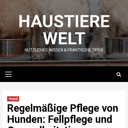
Skip
to
HAUSTIERE
content
WELT
NÜTZLICHES WISSEN & PRAKTISCHE TIPPS
Primary
Menu
Hund
Regelmäßige Pflege von
Hunden: Fellpflege und