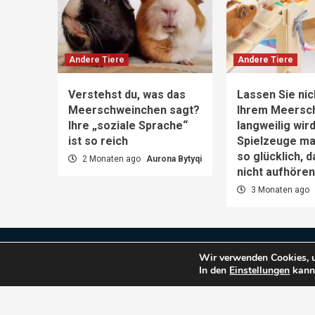
Andere Tiere
Andere Tiere
Verstehst du, was das
Lassen Sie nic
Meerschweinchen sagt?
Ihrem Meersc
Ihre „soziale Sprache“
langweilig wir
ist so reich
Spielzeuge m
so glücklich, 
2 Monaten ago
Aurona Bytyqi
nicht aufhöre
3 Monaten ago
Impressum
Datenschutz
Wir verwenden Cookies, u
In den
Einstellungen
kanns
Co