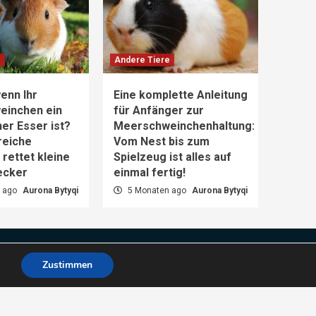
e
Andere Tiere
enn Ihr
Eine komplette Anleitung
einchen ein
für Anfänger zur
er Esser ist?
Meerschweinchenhaltung:
reiche
Vom Nest bis zum
rettet kleine
Spielzeug ist alles auf
ecker
einmal fertig!
 ago
Aurona Bytyqi
5 Monaten ago
Aurona Bytyqi
Zustimmen
es.