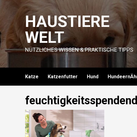
Skip
to
HAUSTIERE
content
WELT
NÜTZLICHES WISSEN & PRAKTISCHE TIPPS
Katze
Katzenfutter
Hund
HundeernÄh
feuchtigkeitsspenden