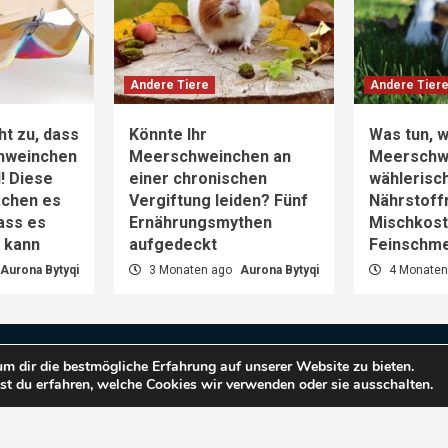
Andere Tiere
Andere Tier
ht zu, dass
Könnte Ihr
Was tun, w
hweinchen
Meerschweinchen an
Meerschw
d! Diese
einer chronischen
wählerisch
achen es
Vergiftung leiden? Fünf
Nährstoff
dass es
Ernährungsmythen
Mischkost 
n kann
aufgedeckt
Feinschm
Aurona Bytyqi
3 Monaten ago
Aurona Bytyqi
4 Monaten
m dir die bestmögliche Erfahrung auf unserer Website zu bieten.
t du erfahren, welche Cookies wir verwenden oder sie ausschalten.
pyright © 2025 Haustiere Welt.
|
CoverNews
by AF them