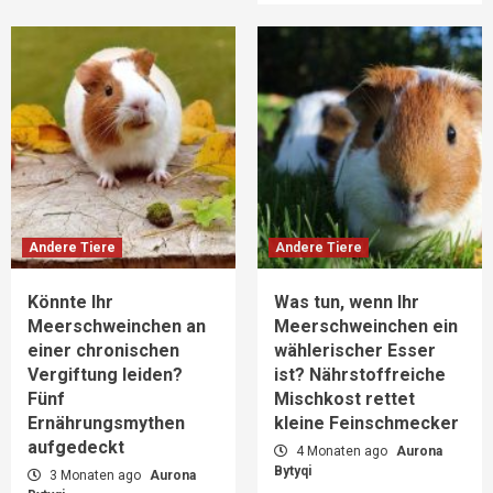
Andere Tiere
Andere Tiere
Könnte Ihr
Was tun, wenn Ihr
Meerschweinchen an
Meerschweinchen ein
einer chronischen
wählerischer Esser
Vergiftung leiden?
ist? Nährstoffreiche
Fünf
Mischkost rettet
Ernährungsmythen
kleine Feinschmecker
aufgedeckt
4 Monaten ago
Aurona
Bytyqi
3 Monaten ago
Aurona