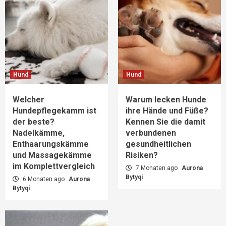
Hund
Hund
Welcher
Warum lecken Hunde
Hundepflegekamm ist
ihre Hände und Füße?
der beste?
Kennen Sie die damit
Nadelkämme,
verbundenen
Enthaarungskämme
gesundheitlichen
und Massagekämme
Risiken?
im Komplettvergleich
7 Monaten ago
Aurona
Bytyqi
6 Monaten ago
Aurona
Bytyqi