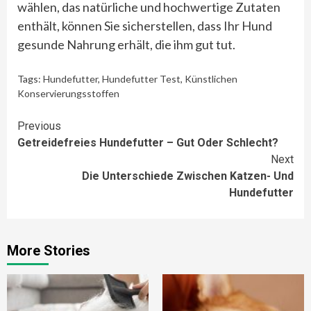
wählen, das natürliche und hochwertige Zutaten
enthält, können Sie sicherstellen, dass Ihr Hund
gesunde Nahrung erhält, die ihm gut tut.
Tags:
Hundefutter
,
Hundefutter Test
,
Künstlichen
Konservierungsstoffen
Continue
Previous
Getreidefreies Hundefutter – Gut Oder Schlecht?
Reading
Next
Die Unterschiede Zwischen Katzen- Und
Hundefutter
More Stories