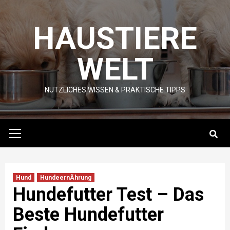
Skip
to
HAUSTIERE
content
WELT
NÜTZLICHES WISSEN & PRAKTISCHE TIPPS
Primary
Menu
Hund
HundeernÄhrung
Hundefutter Test – Das
Beste Hundefutter