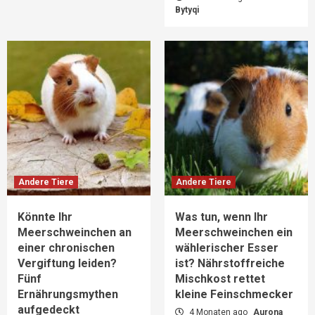
Bytyqi
Andere Tiere
Andere Tiere
Könnte Ihr
Was tun, wenn Ihr
Meerschweinchen an
Meerschweinchen ein
einer chronischen
wählerischer Esser
Vergiftung leiden?
ist? Nährstoffreiche
Fünf
Mischkost rettet
Ernährungsmythen
kleine Feinschmecker
aufgedeckt
4 Monaten ago
Aurona