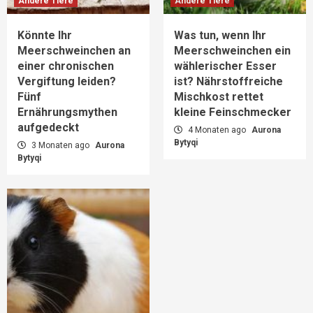
Andere Tiere
Andere Tiere
Könnte Ihr
Was tun, wenn Ihr
Meerschweinchen an
Meerschweinchen ein
einer chronischen
wählerischer Esser
Vergiftung leiden?
ist? Nährstoffreiche
Fünf
Mischkost rettet
Ernährungsmythen
kleine Feinschmecker
aufgedeckt
4 Monaten ago
Aurona
Bytyqi
3 Monaten ago
Aurona
Bytyqi