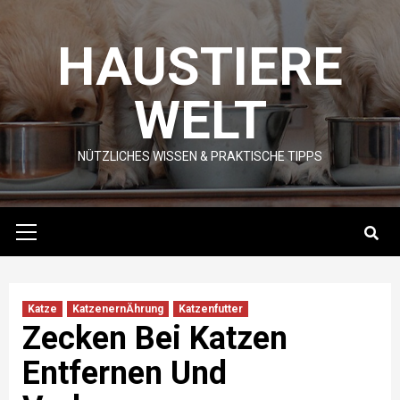
Skip
to
HAUSTIERE
content
WELT
NÜTZLICHES WISSEN & PRAKTISCHE TIPPS
Primary
Menu
Katze
KatzenernÄhrung
Katzenfutter
Zecken Bei Katzen
Entfernen Und