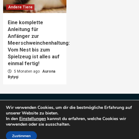
Andere Tiere
Eine komplette
Anleitung für
Anfänger zur
Meerschweinchenhaltung:
Vom Nest bis zum
Spielzeug ist alles auf
einmal fertig!
5 Monaten ago
Aurona
Bytyqi
Impressum
Datenschutz
Wir verwenden Cookies, um dir die bestmögliche Erfahrung auf
unserer Website zu bieten.
In den
Einstellungen
kannst du erfahren, welche Cookies wir
verwenden oder sie ausschalten.
Copyright © 2025 Haustiere Welt.
|
CoverNews
by
AF themes.
Zustimmen