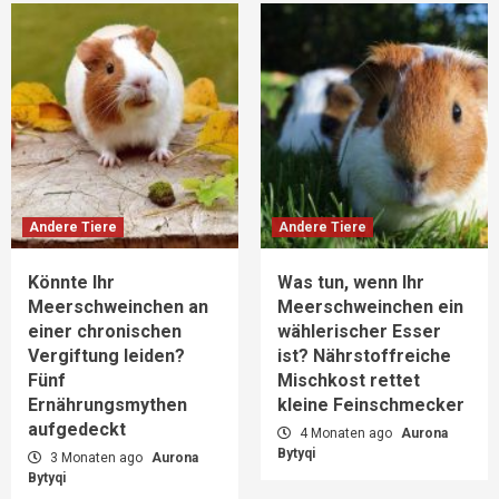
Andere Tiere
Andere Tiere
Könnte Ihr
Was tun, wenn Ihr
Meerschweinchen an
Meerschweinchen ein
einer chronischen
wählerischer Esser
Vergiftung leiden?
ist? Nährstoffreiche
Fünf
Mischkost rettet
Ernährungsmythen
kleine Feinschmecker
aufgedeckt
4 Monaten ago
Aurona
Bytyqi
3 Monaten ago
Aurona
Bytyqi