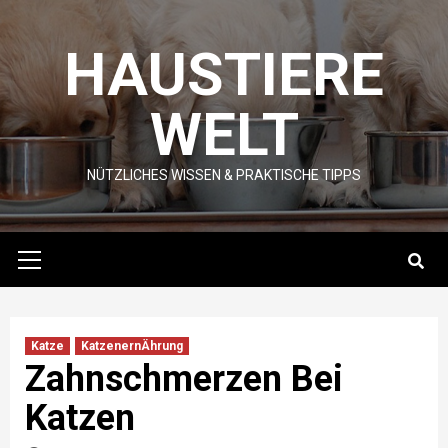
Skip
to
HAUSTIERE
content
WELT
NÜTZLICHES WISSEN & PRAKTISCHE TIPPS
Primary
Menu
Katze
KatzenernÄhrung
Zahnschmerzen Bei
Katzen