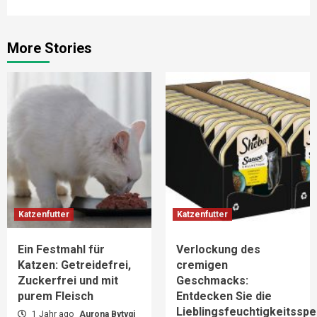
More Stories
Katzenfutter
Katzenfutter
Ein Festmahl für
Verlockung des
Katzen: Getreidefrei,
cremigen
Zuckerfrei und mit
Geschmacks:
purem Fleisch
Entdecken Sie die
Lieblingsfeuchtigkeitsspe
1 Jahr ago
Aurona Bytyqi