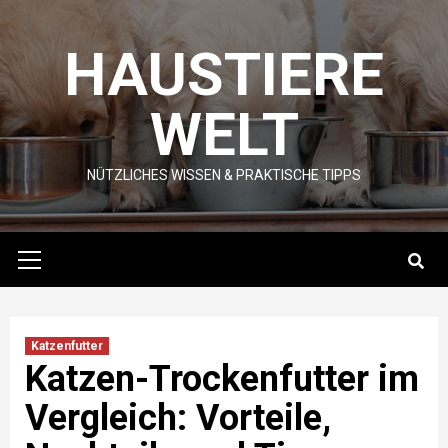
Skip
to
HAUSTIERE
content
WELT
NÜTZLICHES WISSEN & PRAKTISCHE TIPPS
Primary
Menu
Katzenfutter
Katzen-Trockenfutter im
Vergleich: Vorteile,