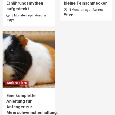
Ernährungsmythen
kleine Feinschmecker
aufgedeckt
4 Monaten ago
Aurona
Bytyqi
3 Monaten ago
Aurona
Bytyqi
Andere Tiere
Eine komplette
Anleitung für
Anfänger zur
Meerschweinchenhaltung: