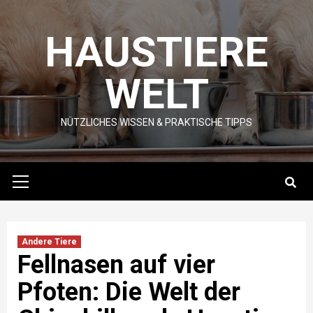
Skip
to
HAUSTIERE
content
WELT
NÜTZLICHES WISSEN & PRAKTISCHE TIPPS
Primary
Menu
Andere Tiere
Fellnasen auf vier
Pfoten: Die Welt der