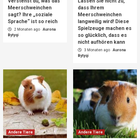
Verstehst du, was das
Lassen Sie nicht zu,
Meerschweinchen
dass Ihrem
sagt? Ihre „soziale
Meerschweinchen
Sprache“ ist so reich
langweilig wird! Diese
Spielzeuge machen es
2 Monaten ago
Aurona
so glücklich, dass es
Bytyqi
nicht aufhören kann
3 Monaten ago
Aurona
Bytyqi
Andere Tiere
Andere Tiere