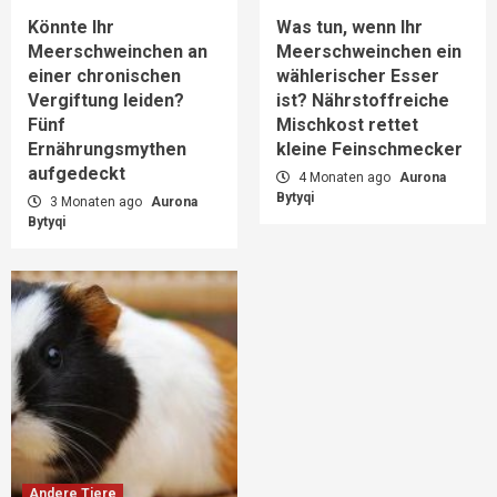
Könnte Ihr
Was tun, wenn Ihr
Meerschweinchen an
Meerschweinchen ein
einer chronischen
wählerischer Esser
Vergiftung leiden?
ist? Nährstoffreiche
Fünf
Mischkost rettet
Ernährungsmythen
kleine Feinschmecker
aufgedeckt
4 Monaten ago
Aurona
Bytyqi
3 Monaten ago
Aurona
Bytyqi
Andere Tiere