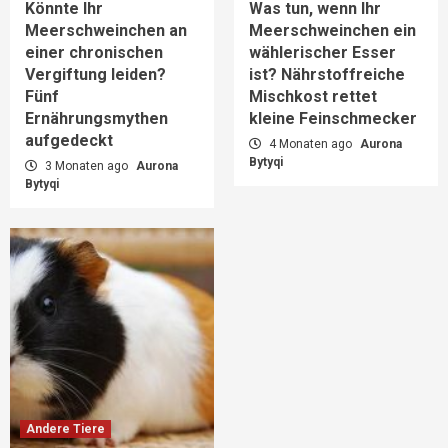
Könnte Ihr
Was tun, wenn Ihr
Meerschweinchen an
Meerschweinchen ein
einer chronischen
wählerischer Esser
Vergiftung leiden?
ist? Nährstoffreiche
Fünf
Mischkost rettet
Ernährungsmythen
kleine Feinschmecker
aufgedeckt
4 Monaten ago
Aurona
Bytyqi
3 Monaten ago
Aurona
Bytyqi
Andere Tiere