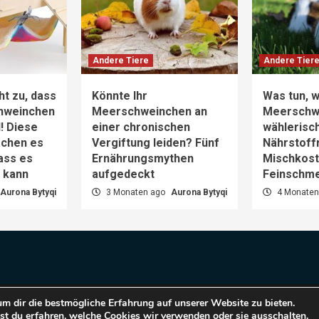
Andere Tiere
Andere Tier
ht zu, dass
Könnte Ihr
Was tun, w
hweinchen
Meerschweinchen an
Meerschw
d! Diese
einer chronischen
wählerisch
achen es
Vergiftung leiden? Fünf
Nährstoff
dass es
Ernährungsmythen
Mischkost 
n kann
aufgedeckt
Feinschm
Aurona Bytyqi
3 Monaten ago
Aurona Bytyqi
4 Monaten
m dir die bestmögliche Erfahrung auf unserer Website zu bieten.
pyright © 2025 Haustiere Welt.
|
CoverNews
by AF them
t du erfahren, welche Cookies wir verwenden oder sie ausschalten.