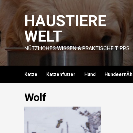
Skip
to
HAUSTIERE
content
WELT
NÜTZLICHES WISSEN & PRAKTISCHE TIPPS
Katze
Katzenfutter
Hund
HundeernÄh
Wolf