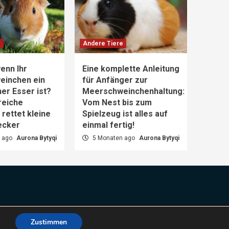
e
Andere Tiere
enn Ihr
Eine komplette Anleitung
einchen ein
für Anfänger zur
er Esser ist?
Meerschweinchenhaltung:
reiche
Vom Nest bis zum
rettet kleine
Spielzeug ist alles auf
ecker
einmal fertig!
 ago
Aurona Bytyqi
5 Monaten ago
Aurona Bytyqi
es.
Zustimmen