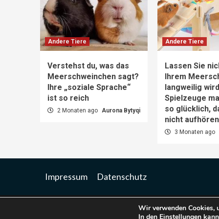
Andere Tiere
Andere Tiere
Verstehst du, was das
Lassen Sie nic
Meerschweinchen sagt?
Ihrem Meersc
Ihre „soziale Sprache“
langweilig wir
ist so reich
Spielzeuge m
so glücklich, 
2 Monaten ago
Aurona Bytyqi
nicht aufhöre
3 Monaten ago
Impressum
Datenschutz
Wir verwenden Cookies, u
Co
In den
Einstellungen
kanns