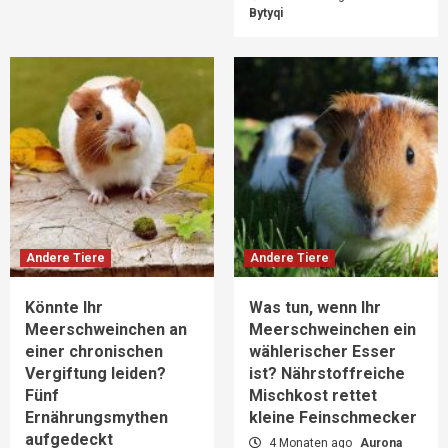
Bytyqi
Andere Tiere
Andere Tiere
Könnte Ihr
Was tun, wenn Ihr
Meerschweinchen an
Meerschweinchen ein
einer chronischen
wählerischer Esser
Vergiftung leiden?
ist? Nährstoffreiche
Fünf
Mischkost rettet
Ernährungsmythen
kleine Feinschmecker
aufgedeckt
4 Monaten ago
Aurona