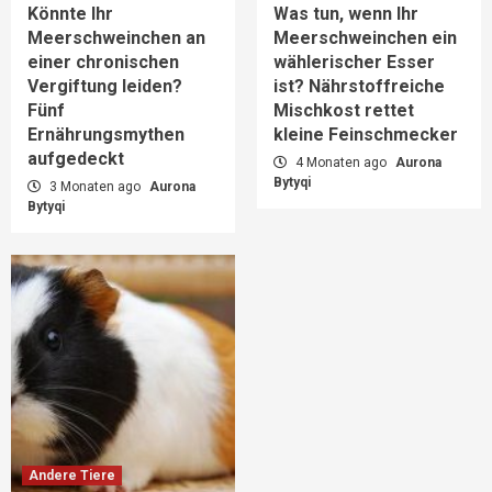
Könnte Ihr
Was tun, wenn Ihr
Meerschweinchen an
Meerschweinchen ein
einer chronischen
wählerischer Esser
Vergiftung leiden?
ist? Nährstoffreiche
Fünf
Mischkost rettet
Ernährungsmythen
kleine Feinschmecker
aufgedeckt
4 Monaten ago
Aurona
Bytyqi
3 Monaten ago
Aurona
Bytyqi
Andere Tiere