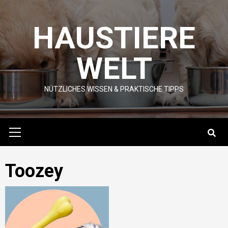
Skip
to
HAUSTIERE
content
WELT
NÜTZLICHES WISSEN & PRAKTISCHE TIPPS
Primary
Menu
Toozey