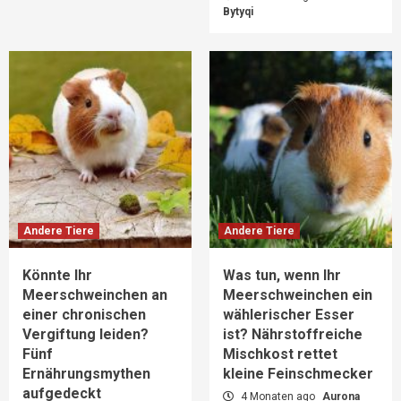
Bytyqi
Andere Tiere
Andere Tiere
Könnte Ihr
Was tun, wenn Ihr
Meerschweinchen an
Meerschweinchen ein
einer chronischen
wählerischer Esser
Vergiftung leiden?
ist? Nährstoffreiche
Fünf
Mischkost rettet
Ernährungsmythen
kleine Feinschmecker
aufgedeckt
4 Monaten ago
Aurona