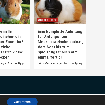
e
Andere Tiere
enn Ihr
Eine komplette Anleitung
einchen ein
für Anfänger zur
er Esser ist?
Meerschweinchenhaltung:
reiche
Vom Nest bis zum
rettet kleine
Spielzeug ist alles auf
ecker
einmal fertig!
 ago
Aurona Bytyqi
5 Monaten ago
Aurona Bytyqi
es.
Zustimmen