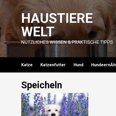
Skip
to
HAUSTIERE
content
WELT
NÜTZLICHES WISSEN & PRAKTISCHE TIPPS
Katze
Katzenfutter
Hund
HundeernÄh
Speicheln