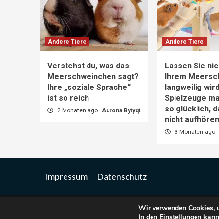
Andere Tiere
Andere Tiere
Verstehst du, was das
Lassen Sie nic
Meerschweinchen sagt?
Ihrem Meersc
Ihre „soziale Sprache“
langweilig wir
ist so reich
Spielzeuge m
so glücklich, 
2 Monaten ago
Aurona Bytyqi
nicht aufhöre
3 Monaten ago
Impressum
Datenschutz
Wir verwenden Cookies, u
Co
In den
Einstellungen
kanns