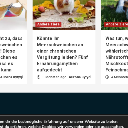
Andere Tiere
Andere Tier
ht zu, dass
Könnte Ihr
Was tun, w
hweinchen
Meerschweinchen an
Meerschw
d! Diese
einer chronischen
wählerisch
achen es
Vergiftung leiden? Fünf
Nährstoff
dass es
Ernährungsmythen
Mischkost 
n kann
aufgedeckt
Feinschm
Aurona Bytyqi
3 Monaten ago
Aurona Bytyqi
4 Monaten
m dir die bestmögliche Erfahrung auf unserer Website zu bieten.
pyright © 2025 Haustiere Welt.
|
CoverNews
by AF them
t du erfahren, welche Cookies wir verwenden oder sie ausschalten.