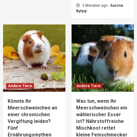
3 Monaten ago
Aurona
Bytyqi
Andere Tiere
Andere Tiere
Könnte Ihr
Was tun, wenn Ihr
Meerschweinchen an
Meerschweinchen ein
einer chronischen
wählerischer Esser
Vergiftung leiden?
ist? Nährstoffreiche
Fünf
Mischkost rettet
Ernährungsmythen
kleine Feinschmecker