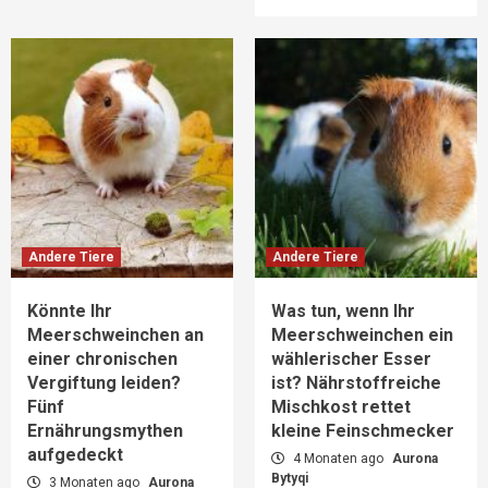
Andere Tiere
Andere Tiere
Könnte Ihr
Was tun, wenn Ihr
Meerschweinchen an
Meerschweinchen ein
einer chronischen
wählerischer Esser
Vergiftung leiden?
ist? Nährstoffreiche
Fünf
Mischkost rettet
Ernährungsmythen
kleine Feinschmecker
aufgedeckt
4 Monaten ago
Aurona
Bytyqi
3 Monaten ago
Aurona