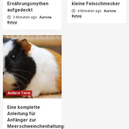
Ernährungsmythen
kleine Feinschmecker
aufgedeckt
4 Monaten ago
Aurona
Bytyqi
3 Monaten ago
Aurona
Bytyqi
Andere Tiere
Eine komplette
Anleitung für
Anfänger zur
Meerschweinchenhaltung: