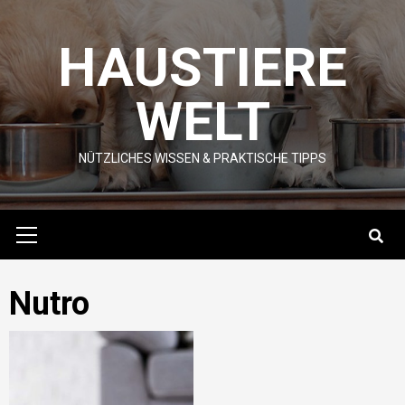
Skip
to
HAUSTIERE
content
WELT
NÜTZLICHES WISSEN & PRAKTISCHE TIPPS
Primary
Menu
Nutro