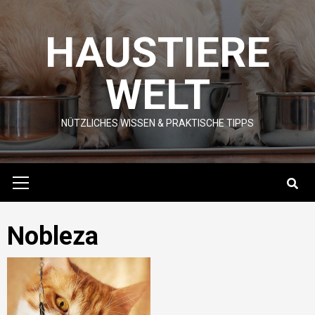
Skip
to
HAUSTIERE
content
WELT
NÜTZLICHES WISSEN & PRAKTISCHE TIPPS
Primary
Menu
Nobleza