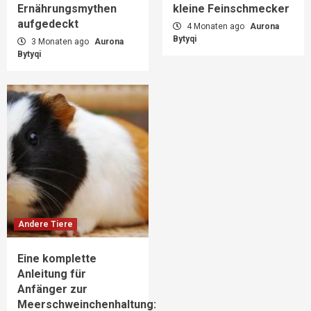
Ernährungsmythen
kleine Feinschmecker
aufgedeckt
4 Monaten ago
Aurona
Bytyqi
3 Monaten ago
Aurona
Bytyqi
Andere Tiere
Eine komplette
Anleitung für
Anfänger zur
Meerschweinchenhaltung: