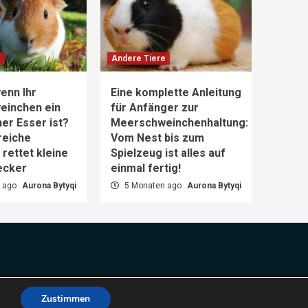
e
Andere Tiere
enn Ihr
Eine komplette Anleitung
einchen ein
für Anfänger zur
er Esser ist?
Meerschweinchenhaltung:
reiche
Vom Nest bis zum
rettet kleine
Spielzeug ist alles auf
ecker
einmal fertig!
 ago
Aurona Bytyqi
5 Monaten ago
Aurona Bytyqi
es.
Zustimmen