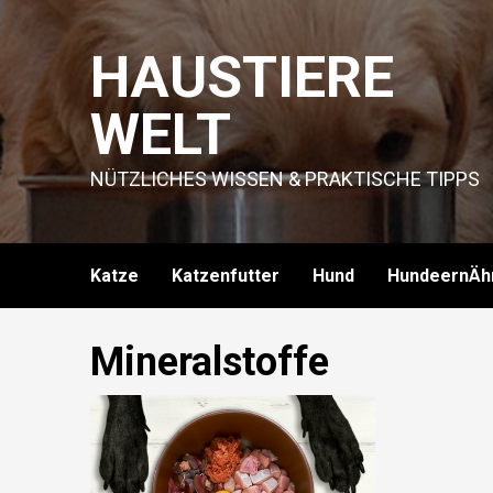
Skip
to
HAUSTIERE
content
WELT
NÜTZLICHES WISSEN & PRAKTISCHE TIPPS
Katze
Katzenfutter
Hund
HundeernÄh
Mineralstoffe