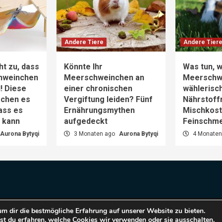
Andere Tiere
Andere Tier
ht zu, dass
Könnte Ihr
Was tun, w
hweinchen
Meerschweinchen an
Meerschw
d! Diese
einer chronischen
wählerisch
achen es
Vergiftung leiden? Fünf
Nährstoff
dass es
Ernährungsmythen
Mischkost 
n kann
aufgedeckt
Feinschm
Aurona Bytyqi
3 Monaten ago
Aurona Bytyqi
4 Monaten
m dir die bestmögliche Erfahrung auf unserer Website zu bieten.
pyright © 2025 Haustiere Welt.
|
CoverNews
by AF them
t du erfahren, welche Cookies wir verwenden oder sie ausschalten.