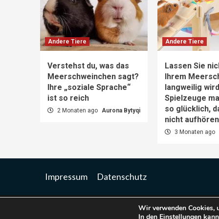
Andere Tiere
Andere Tiere
Verstehst du, was das
Lassen Sie nic
Meerschweinchen sagt?
Ihrem Meersc
Ihre „soziale Sprache“
langweilig wir
ist so reich
Spielzeuge m
so glücklich, 
2 Monaten ago
Aurona Bytyqi
nicht aufhöre
3 Monaten ago
Impressum
Datenschutz
Wir verwenden Cookies, u
Co
In den
Einstellungen
kanns