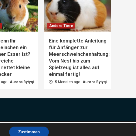
e
Andere Tiere
enn Ihr
Eine komplette Anleitung
einchen ein
für Anfänger zur
er Esser ist?
Meerschweinchenhaltung:
reiche
Vom Nest bis zum
rettet kleine
Spielzeug ist alles auf
ecker
einmal fertig!
 ago
Aurona Bytyqi
5 Monaten ago
Aurona Bytyqi
es.
Zustimmen