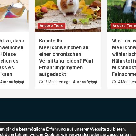
Andere Tiere
Andere Tier
ht zu, dass
Könnte Ihr
Was tun, w
hweinchen
Meerschweinchen an
Meerschw
d! Diese
einer chronischen
wählerisch
achen es
Vergiftung leiden? Fünf
Nährstoff
dass es
Ernährungsmythen
Mischkost 
n kann
aufgedeckt
Feinschm
Aurona Bytyqi
3 Monaten ago
Aurona Bytyqi
4 Monaten
m dir die bestmögliche Erfahrung auf unserer Website zu bieten.
pyright © 2025 Haustiere Welt.
|
CoverNews
by AF them
t du erfahren, welche Cookies wir verwenden oder sie ausschalten.