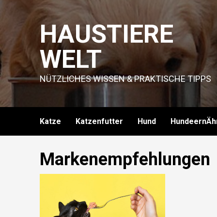
Skip
to
HAUSTIERE
content
WELT
NÜTZLICHES WISSEN & PRAKTISCHE TIPPS
Katze
Katzenfutter
Hund
HundeernÄh
Markenempfehlungen