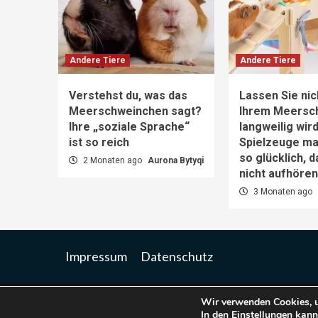
Andere Tiere
Andere Tiere
Verstehst du, was das
Lassen Sie nic
Meerschweinchen sagt?
Ihrem Meersc
Ihre „soziale Sprache“
langweilig wir
ist so reich
Spielzeuge m
so glücklich, 
2 Monaten ago
Aurona Bytyqi
nicht aufhöre
3 Monaten ago
Impressum
Datenschutz
Wir verwenden Cookies, u
Co
In den
Einstellungen
kanns