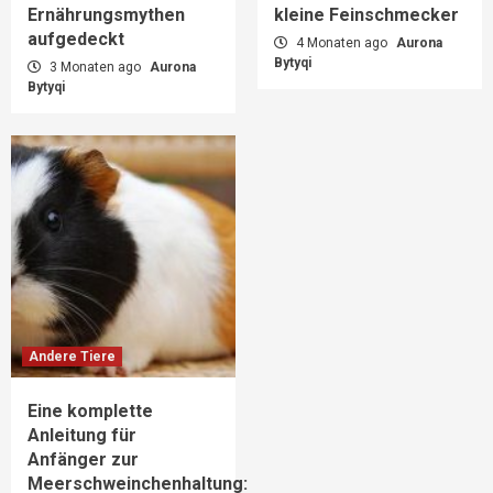
Ernährungsmythen
kleine Feinschmecker
aufgedeckt
4 Monaten ago
Aurona
Bytyqi
3 Monaten ago
Aurona
Bytyqi
Andere Tiere
Eine komplette
Anleitung für
Anfänger zur
Meerschweinchenhaltung: