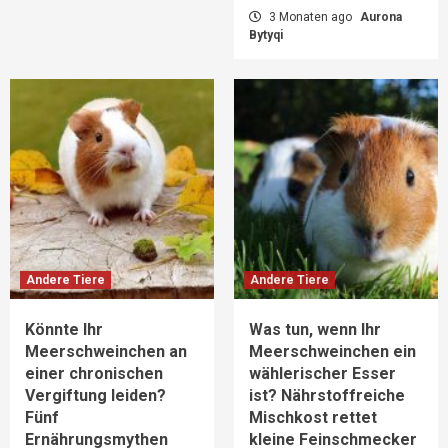
3 Monaten ago
Aurona
Bytyqi
Andere Tiere
Andere Tiere
Könnte Ihr
Was tun, wenn Ihr
Meerschweinchen an
Meerschweinchen ein
einer chronischen
wählerischer Esser
Vergiftung leiden?
ist? Nährstoffreiche
Fünf
Mischkost rettet
Ernährungsmythen
kleine Feinschmecker