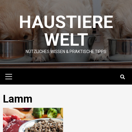
Skip
to
HAUSTIERE
content
WELT
NÜTZLICHES WISSEN & PRAKTISCHE TIPPS
Primary
Menu
Lamm