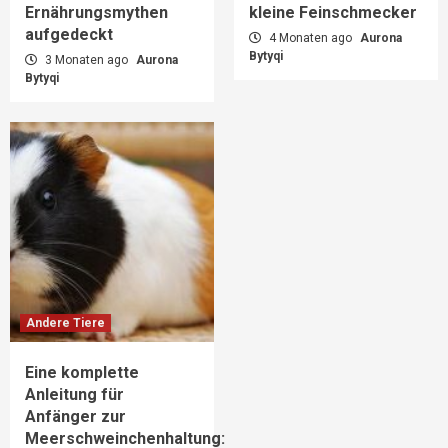
Ernährungsmythen
kleine Feinschmecker
aufgedeckt
4 Monaten ago
Aurona
Bytyqi
3 Monaten ago
Aurona
Bytyqi
Andere Tiere
Eine komplette
Anleitung für
Anfänger zur
Meerschweinchenhaltung: