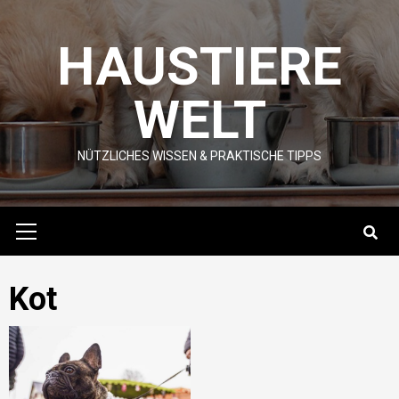
Skip
to
HAUSTIERE
content
WELT
NÜTZLICHES WISSEN & PRAKTISCHE TIPPS
Primary
Menu
Kot