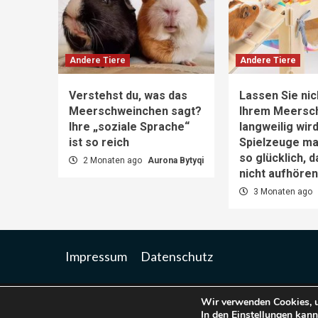
Andere Tiere
Andere Tiere
Verstehst du, was das
Lassen Sie nic
Meerschweinchen sagt?
Ihrem Meersc
Ihre „soziale Sprache“
langweilig wir
ist so reich
Spielzeuge m
so glücklich, 
2 Monaten ago
Aurona Bytyqi
nicht aufhöre
3 Monaten ago
Impressum
Datenschutz
Wir verwenden Cookies, u
Co
In den
Einstellungen
kanns