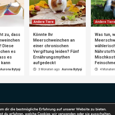
Andere Tiere
Andere Tier
ht zu, dass
Könnte Ihr
Was tun, w
hweinchen
Meerschweinchen an
Meerschw
d! Diese
einer chronischen
wählerisch
achen es
Vergiftung leiden? Fünf
Nährstoff
dass es
Ernährungsmythen
Mischkost 
n kann
aufgedeckt
Feinschm
Aurona Bytyqi
3 Monaten ago
Aurona Bytyqi
4 Monaten
m dir die bestmögliche Erfahrung auf unserer Website zu bieten.
pyright © 2025 Haustiere Welt.
|
CoverNews
by AF them
t du erfahren, welche Cookies wir verwenden oder sie ausschalten.