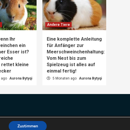
e
Andere Tiere
enn Ihr
Eine komplette Anleitung
einchen ein
für Anfänger zur
er Esser ist?
Meerschweinchenhaltung:
reiche
Vom Nest bis zum
rettet kleine
Spielzeug ist alles auf
ecker
einmal fertig!
 ago
Aurona Bytyqi
5 Monaten ago
Aurona Bytyqi
es.
Zustimmen