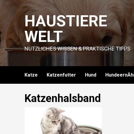
Skip
to
HAUSTIERE
content
WELT
NÜTZLICHES WISSEN & PRAKTISCHE TIPPS
Katze
Katzenfutter
Hund
HundeernÄh
Katzenhalsband