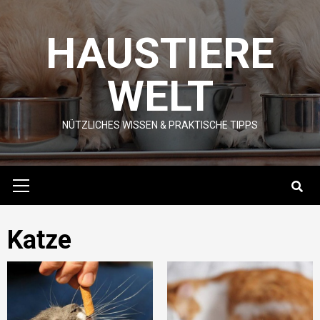
Skip
to
HAUSTIERE
content
WELT
NÜTZLICHES WISSEN & PRAKTISCHE TIPPS
Primary
Menu
Katze