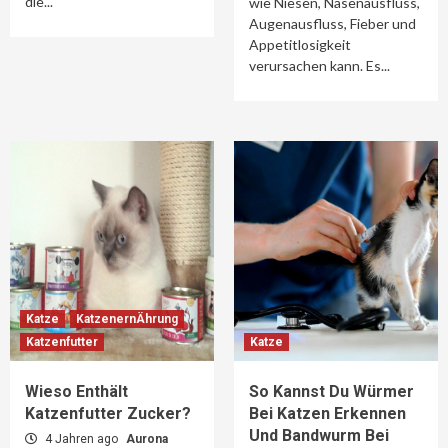
die...
wie Niesen, Nasenausfluss,
Augenausfluss, Fieber und
Appetitlosigkeit
verursachen kann. Es...
Katze
KatzenernÄhrung
Katzenfutter
Katze
Wieso Enthält
So Kannst Du Würmer
Katzenfutter Zucker?
Bei Katzen Erkennen
Und Bandwurm Bei
4 Jahren ago
Aurona