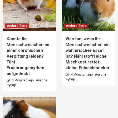
Andere Tiere
Andere Tiere
Könnte Ihr
Was tun, wenn Ihr
Meerschweinchen an
Meerschweinchen ein
einer chronischen
wählerischer Esser
Vergiftung leiden?
ist? Nährstoffreiche
Fünf
Mischkost rettet
Ernährungsmythen
kleine Feinschmecker
aufgedeckt
4 Monaten ago
Aurona
Bytyqi
3 Monaten ago
Aurona
Bytyqi