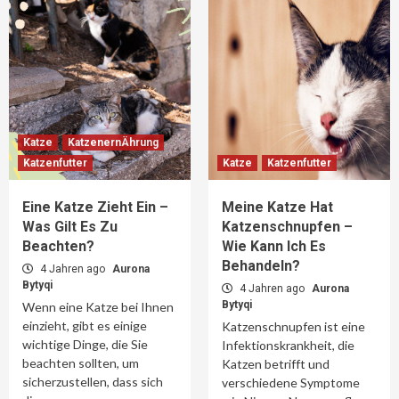
Katze
KatzenernÄhrung
Katzenfutter
Katze
Katzenfutter
Eine Katze Zieht Ein –
Meine Katze Hat
Was Gilt Es Zu
Katzenschnupfen –
Beachten?
Wie Kann Ich Es
Behandeln?
4 Jahren ago
Aurona
Bytyqi
4 Jahren ago
Aurona
Bytyqi
Wenn eine Katze bei Ihnen
einzieht, gibt es einige
Katzenschnupfen ist eine
wichtige Dinge, die Sie
Infektionskrankheit, die
beachten sollten, um
Katzen betrifft und
sicherzustellen, dass sich
verschiedene Symptome