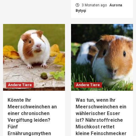
3 Monaten ago
Aurona
Bytyqi
Andere Tiere
Andere Tiere
Könnte Ihr
Was tun, wenn Ihr
Meerschweinchen an
Meerschweinchen ein
einer chronischen
wählerischer Esser
Vergiftung leiden?
ist? Nährstoffreiche
Fünf
Mischkost rettet
Ernährungsmythen
kleine Feinschmecker