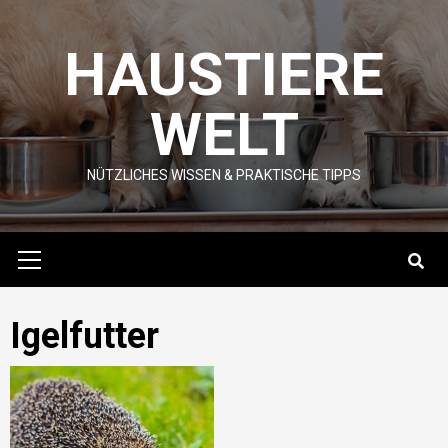
Skip
to
HAUSTIERE
content
WELT
NÜTZLICHES WISSEN & PRAKTISCHE TIPPS
Primary
Menu
Igelfutter