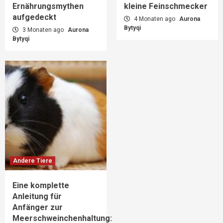
Ernährungsmythen
kleine Feinschmecker
aufgedeckt
4 Monaten ago
Aurona
Bytyqi
3 Monaten ago
Aurona
Bytyqi
Andere Tiere
Eine komplette
Anleitung für
Anfänger zur
Meerschweinchenhaltung: