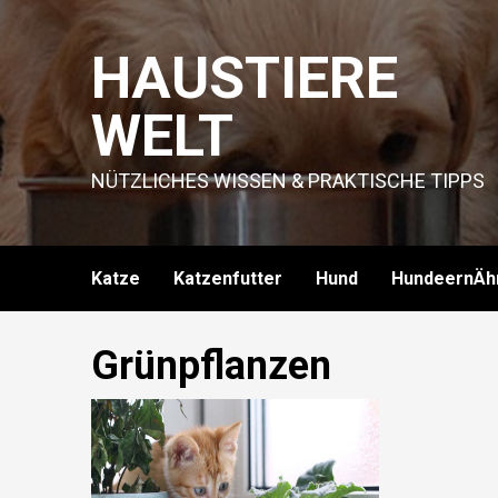
Skip
to
HAUSTIERE
content
WELT
NÜTZLICHES WISSEN & PRAKTISCHE TIPPS
Katze
Katzenfutter
Hund
HundeernÄh
Grünpflanzen