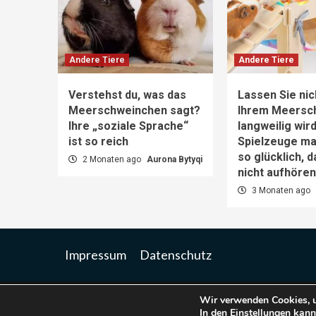
Andere Tiere
Andere Tiere
Verstehst du, was das
Lassen Sie nic
Meerschweinchen sagt?
Ihrem Meersc
Ihre „soziale Sprache“
langweilig wir
ist so reich
Spielzeuge m
so glücklich, 
2 Monaten ago
Aurona Bytyqi
nicht aufhöre
3 Monaten ago
Impressum
Datenschutz
Wir verwenden Cookies, u
Co
In den
Einstellungen
kanns