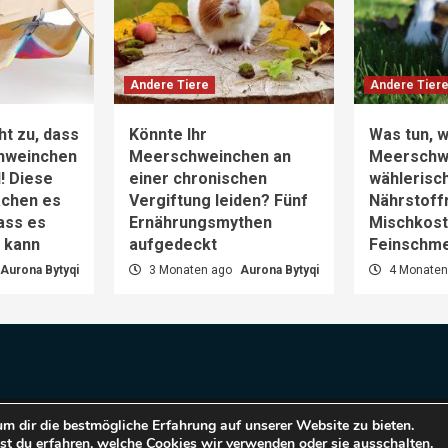
Andere Tiere
Andere Tier
ht zu, dass
Könnte Ihr
Was tun, w
hweinchen
Meerschweinchen an
Meerschw
d! Diese
einer chronischen
wählerisch
achen es
Vergiftung leiden? Fünf
Nährstoff
dass es
Ernährungsmythen
Mischkost 
n kann
aufgedeckt
Feinschm
Aurona Bytyqi
3 Monaten ago
Aurona Bytyqi
4 Monaten
m dir die bestmögliche Erfahrung auf unserer Website zu bieten.
pyright © 2025 Haustiere Welt.
|
CoverNews
by AF them
t du erfahren, welche Cookies wir verwenden oder sie ausschalten.