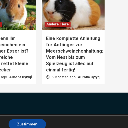
e
Andere Tiere
enn Ihr
Eine komplette Anleitung
einchen ein
für Anfänger zur
er Esser ist?
Meerschweinchenhaltung:
reiche
Vom Nest bis zum
rettet kleine
Spielzeug ist alles auf
ecker
einmal fertig!
 ago
Aurona Bytyqi
5 Monaten ago
Aurona Bytyqi
es.
Zustimmen