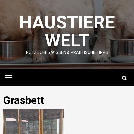
Skip
to
HAUSTIERE
content
WELT
NÜTZLICHES WISSEN & PRAKTISCHE TIPPS
Primary
Menu
Grasbett