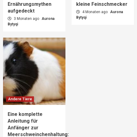
Ernährungsmythen
kleine Feinschmecker
aufgedeckt
4 Monaten ago
Aurona
Bytyqi
3 Monaten ago
Aurona
Bytyqi
Andere Tiere
Eine komplette
Anleitung für
Anfänger zur
Meerschweinchenhaltung: