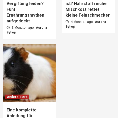
Vergiftung leiden?
ist? Nährstoffreiche
Fünf
Mischkost rettet
Ernährungsmythen
kleine Feinschmecker
aufgedeckt
4 Monaten ago
Aurona
Bytyqi
3 Monaten ago
Aurona
Bytyqi
Andere Tiere
Eine komplette
Anleitung für