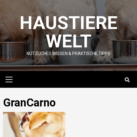
Skip
to
HAUSTIERE
content
WELT
NÜTZLICHES WISSEN & PRAKTISCHE TIPPS
Primary
Menu
GranCarno