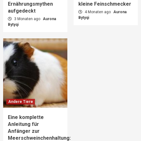
Ernährungsmythen
kleine Feinschmecker
aufgedeckt
4 Monaten ago
Aurona
Bytyqi
3 Monaten ago
Aurona
Bytyqi
Andere Tiere
Eine komplette
Anleitung für
Anfänger zur
Meerschweinchenhaltung: