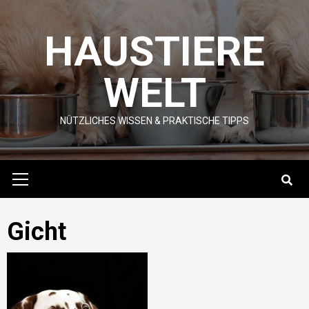
Skip
to
HAUSTIERE
content
WELT
NÜTZLICHES WISSEN & PRAKTISCHE TIPPS
Primary
Menu
Gicht