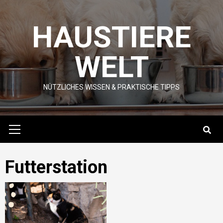
Skip
to
HAUSTIERE
content
WELT
NÜTZLICHES WISSEN & PRAKTISCHE TIPPS
Primary
Menu
Futterstation