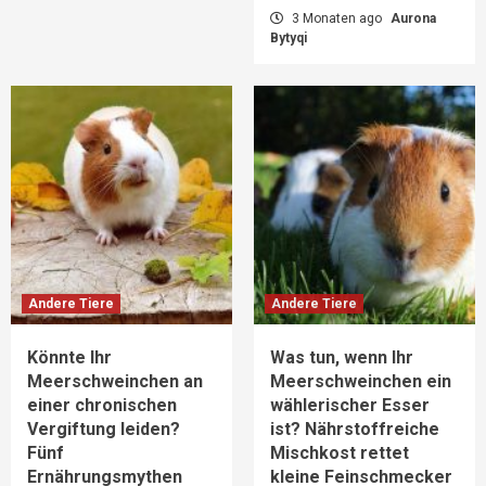
3 Monaten ago
Aurona
Bytyqi
Andere Tiere
Andere Tiere
Könnte Ihr
Was tun, wenn Ihr
Meerschweinchen an
Meerschweinchen ein
einer chronischen
wählerischer Esser
Vergiftung leiden?
ist? Nährstoffreiche
Fünf
Mischkost rettet
Ernährungsmythen
kleine Feinschmecker