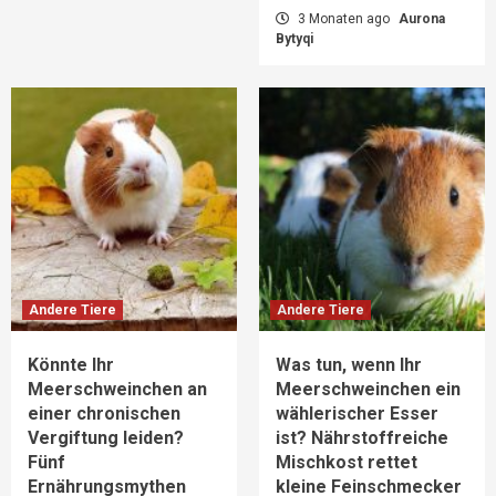
3 Monaten ago
Aurona
Bytyqi
Andere Tiere
Andere Tiere
Könnte Ihr
Was tun, wenn Ihr
Meerschweinchen an
Meerschweinchen ein
einer chronischen
wählerischer Esser
Vergiftung leiden?
ist? Nährstoffreiche
Fünf
Mischkost rettet
Ernährungsmythen
kleine Feinschmecker