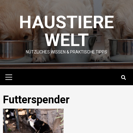
Skip
to
HAUSTIERE
content
WELT
NÜTZLICHES WISSEN & PRAKTISCHE TIPPS
Primary
Menu
Futterspender