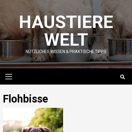
Skip
to
HAUSTIERE
content
WELT
NÜTZLICHES WISSEN & PRAKTISCHE TIPPS
Primary
Menu
Flohbisse