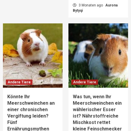
3 Monaten ago
Aurona
Bytyqi
Andere Tiere
Andere Tiere
Könnte Ihr
Was tun, wenn Ihr
Meerschweinchen an
Meerschweinchen ein
einer chronischen
wählerischer Esser
Vergiftung leiden?
ist? Nährstoffreiche
Fünf
Mischkost rettet
Ernährungsmythen
kleine Feinschmecker