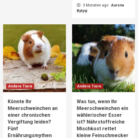
3 Monaten ago
Aurona
Bytyqi
Andere Tiere
Andere Tiere
Könnte Ihr
Was tun, wenn Ihr
Meerschweinchen an
Meerschweinchen ein
einer chronischen
wählerischer Esser
Vergiftung leiden?
ist? Nährstoffreiche
Fünf
Mischkost rettet
Ernährungsmythen
kleine Feinschmecker