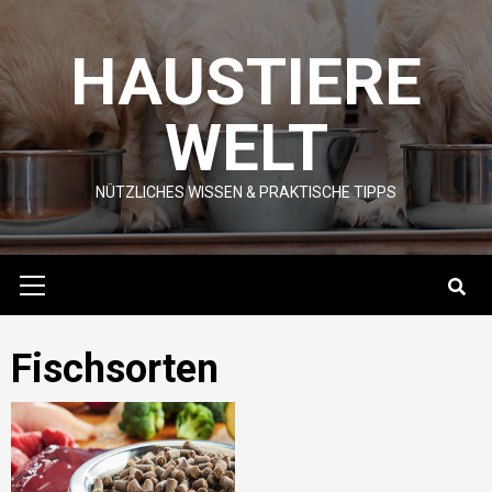
Skip
to
HAUSTIERE
content
WELT
NÜTZLICHES WISSEN & PRAKTISCHE TIPPS
Primary
Menu
Fischsorten